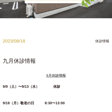
お知らせ
腰痛でお悩みの方
肩こり、首こりでお悩みの方
姿勢でお悩みの方
2023/08/18
休診情報
ブログ
medical
九月休診情報
ゲルマニウム温浴
9月休診情報
メディセル
9/9（土）〜9/13（水） 休診
脱毛
9/18（月）敬老の日
8:30〜13:00