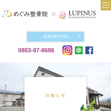
TOP
当院について
簡単WEB予約
実費メニュー料金
0883-87-8686
交通事故によるケガでお悩みの方
機材紹介
よくある質問
アクセス
お問い合わせ
お知らせ
スタッフ紹介