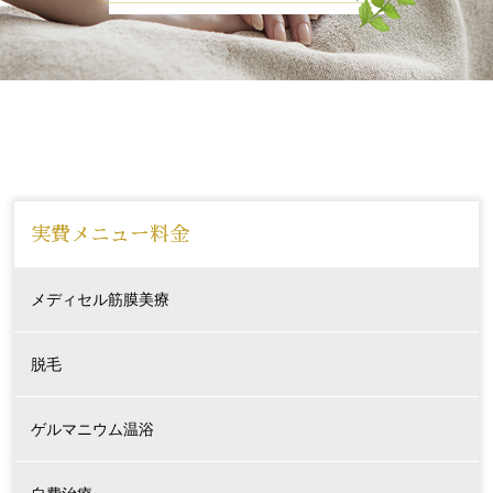
お知らせ
腰痛でお悩みの方
肩こり、首こりでお悩みの方
姿勢でお悩みの方
ブログ
実費メニュー料金
medical
メディセル筋膜美療
ゲルマニウム温浴
メディセル
脱毛
脱毛
ゲルマニウム温浴