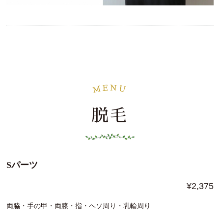
N
E
M
U
脱毛
Sパーツ
¥2,375
両脇・手の甲・両膝・指・ヘソ周り・乳輪周り