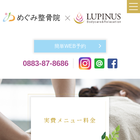
TOP
当院について
簡単WEB予約
実費メニュー料金
0883-87-8686
交通事故によるケガでお悩みの方
機材紹介
よくある質問
アクセス
お問い合わせ
実費メニュー料金
スタッフ紹介