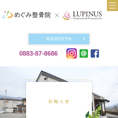
TOP
当院について
簡単WEB予約
実費メニュー料金
0883-87-8686
交通事故によるケガでお悩みの方
機材紹介
よくある質問
アクセス
お問い合わせ
お知らせ
スタッフ紹介