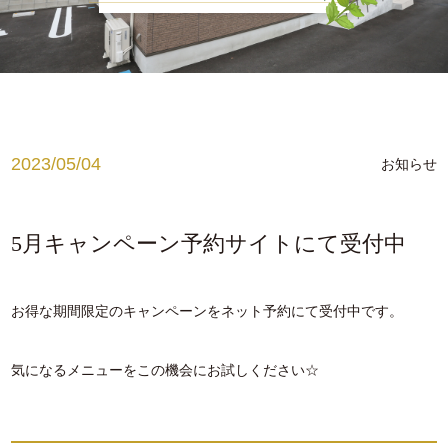
お知らせ
腰痛でお悩みの方
肩こり、首こりでお悩みの方
姿勢でお悩みの方
2023/05/04
お知らせ
ブログ
medical
5月キャンペーン予約サイトにて受付中
ゲルマニウム温浴
お得な期間限定のキャンペーンをネット予約にて受付中です。
メディセル
脱毛
気になるメニューをこの機会にお試しください☆