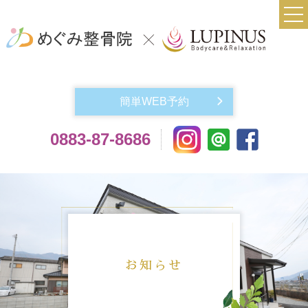
TOP
当院について
簡単WEB予約
実費メニュー料金
0883-87-8686
交通事故によるケガでお悩みの方
機材紹介
よくある質問
アクセス
お問い合わせ
お知らせ
スタッフ紹介