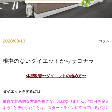
お知らせ
腰痛でお悩みの方
肩こり、首こりでお悩みの方
姿勢でお悩みの方
2020/08/13
コラム
ブログ
medical
根拠のないダイエットからサヨナラ
ゲルマニウム温浴
体型改善〜ダイエットの始め方〜
メディセル
脱毛
ダイエットをするには、
健康で効果的な方法を探さなければなりません。“自分を変え
よう” と決心したことは、スタートラインに立っているだけに