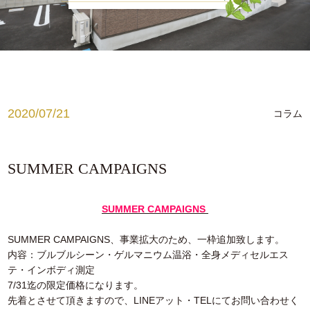
お知らせ
腰痛でお悩みの方
肩こり、首こりでお悩みの方
姿勢でお悩みの方
2020/07/21
コラム
ブログ
medical
SUMMER CAMPAIGNS
ゲルマニウム温浴
SUMMER CAMPAIGNS
メディセル
SUMMER CAMPAIGNS、事業拡大のため、一枠追加致します。
脱毛
内容：ブルブルシーン・ゲルマニウム温浴・全身メディセルエス
テ・インボディ測定
7/31迄の限定価格になります。
先着とさせて頂きますので、LINEアット・TELにてお問い合わせく