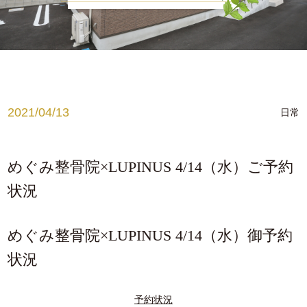
お知らせ
腰痛でお悩みの方
肩こり、首こりでお悩みの方
姿勢でお悩みの方
2021/04/13
日常
ブログ
medical
めぐみ整骨院×LUPINUS 4/14（水）ご予約
状況
ゲルマニウム温浴
メディセル
めぐみ整骨院×LUPINUS 4/14（水）御予約
脱毛
状況
予約状況