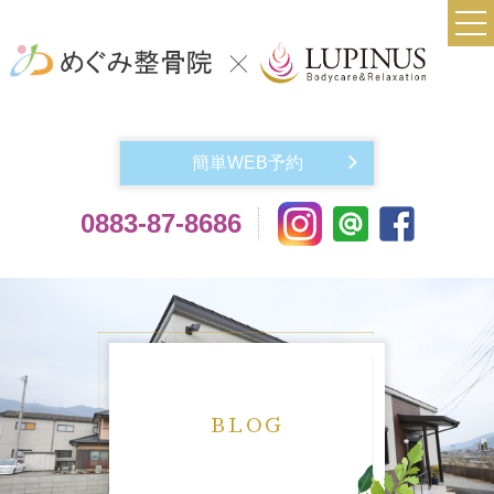
TOP
当院について
簡単WEB予約
実費メニュー料金
0883-87-8686
交通事故によるケガでお悩みの方
機材紹介
よくある質問
アクセス
お問い合わせ
BLOG
スタッフ紹介