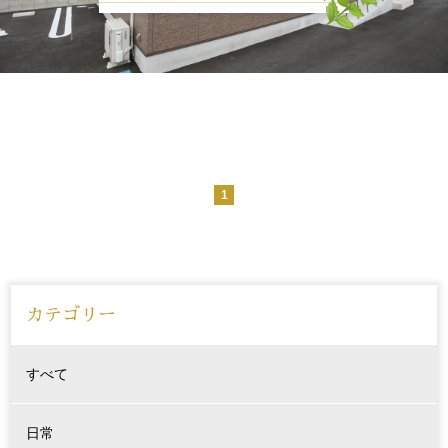
お知らせ
腰痛でお悩みの方
肩こり、首こりでお悩みの方
姿勢でお悩みの方
ブログ
1
medical
ゲルマニウム温浴
カテゴリー
メディセル
脱毛
すべて
日常