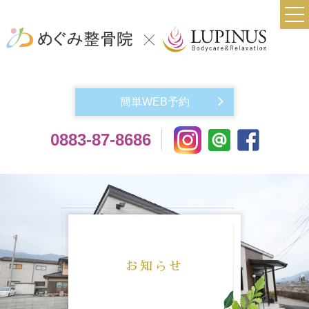
TOP
当院について
簡単WEB予約
実費メニュー料金
0883-87-8686
交通事故によるケガでお悩みの方
機材紹介
よくある質問
アクセス
お問い合わせ
お知らせ
スタッフ紹介