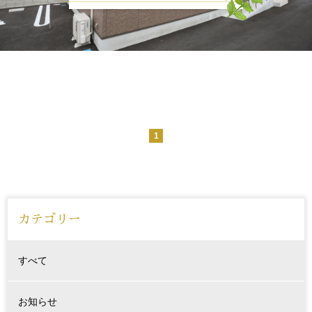
お知らせ
腰痛でお悩みの方
肩こり、首こりでお悩みの方
姿勢でお悩みの方
ブログ
1
medical
ゲルマニウム温浴
カテゴリー
メディセル
脱毛
すべて
お知らせ