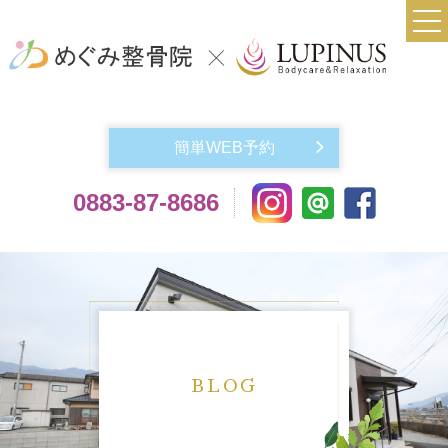
TOP
当院について
簡単WEB予約
実費メニュー料金
0883-87-8686
交通事故によるケガでお悩みの方
機材紹介
よくある質問
アクセス
お問い合わせ
BLOG
スタッフ紹介