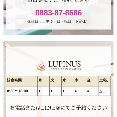
お電話にてご予約ください
0883-87-8686
休診日：土午後・日・祝日（不定休）
診察時間
月
火
水
木
金
土/祝
8:30〜18:00
●
●
●
●
●
△
お電話またはLINE@にてご予約ください