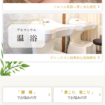
ツルツル美肌へ導く永久脱毛
beauty salon LUPINUS
ゲルマニウム
温 浴
デトックスに効果的な温熱療法
「 腰 痛 」
「 肩こり、首こり 」
でお悩みの方
でお悩みの方