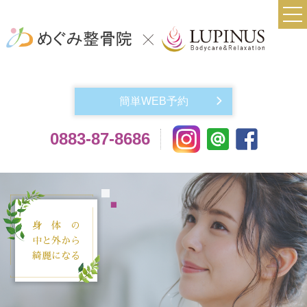
TOP
当院について
簡単WEB予約
実費メニュー料金
0883-87-8686
交通事故によるケガでお悩みの方
機材紹介
よくある質問
身 体 の
アクセス
中と外から
綺麗になる
お問い合わせ
スタッフ紹介