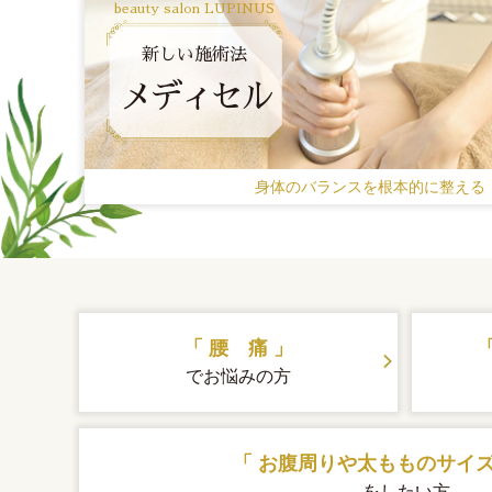
beauty salon LUPINUS
新しい施術法
メディセル
身体のバランスを根本的に整える
「 腰 痛 」
でお悩みの方
「 お腹周りや太もものサイズ
をしたい方