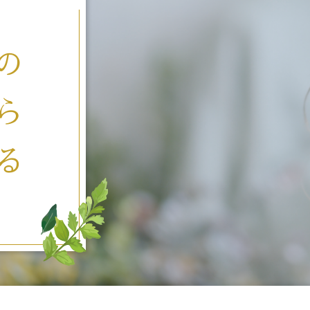
の
ら
る