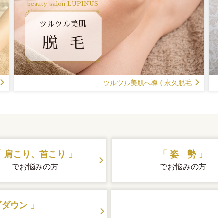
beauty salon LUPINUS
ツルツル美肌
脱 毛
ツルツル美肌へ導く永久脱毛
「 肩こり、首こり 」
「 姿 勢 」
でお悩みの方
でお悩みの方
ダウン 」