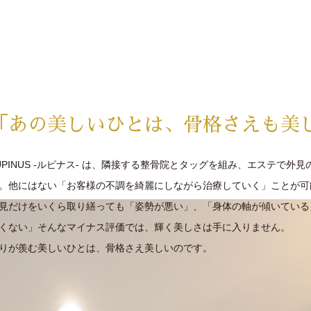
「あの美しいひとは、骨格さえも美
UPINUS -ルピナス- は、隣接する整骨院とタッグを組み、エステで
。他にはない「お客様の不調を綺麗にしながら治療していく」ことが可
見だけをいくら取り繕っても「姿勢が悪い」、「身体の軸が傾いている
くない」そんなマイナス評価では、輝く美しさは手に入りません。
りが羨む美しいひとは、骨格さえ美しいのです。