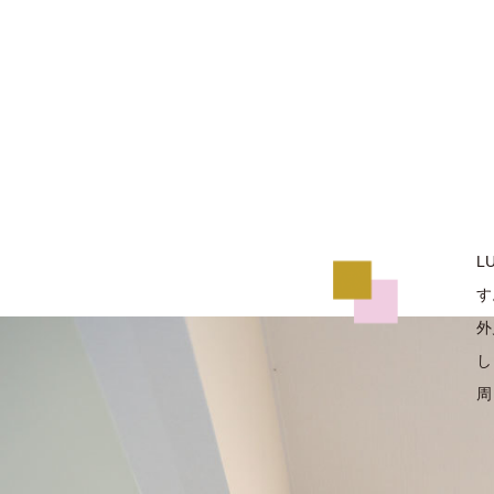
L
す
外
し
周