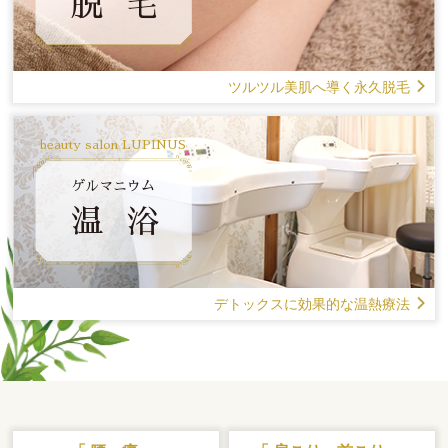
脱 毛
ツルツル美肌へ導く永久脱毛
beauty salon LUPINUS
ゲルマニウム
温 浴
デトックスに効果的な温熱療法