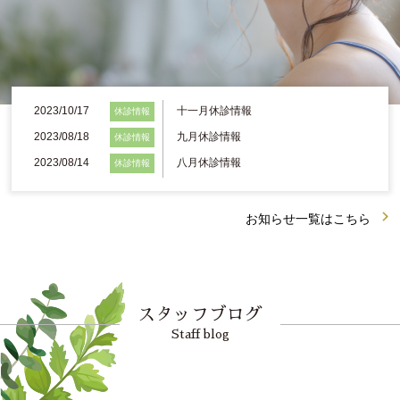
お知らせ
腰痛でお悩みの方
肩こり、首こりでお悩みの方
2023/10/17
十一月休診情報
休診情報
姿勢でお悩みの方
2023/08/18
九月休診情報
休診情報
2023/08/14
八月休診情報
休診情報
ブログ
medical
お知らせ一覧はこちら
ゲルマニウム温浴
メディセル
スタッフブログ
脱毛
Staff blog