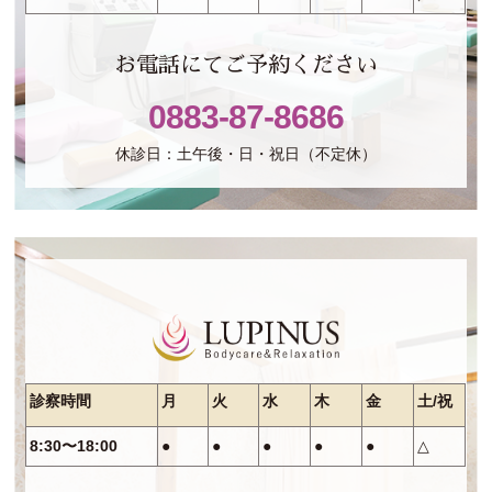
お電話にてご予約ください
0883-87-8686
休診日：土午後・日・祝日（不定休）
診察時間
月
火
水
木
金
土/祝
8:30〜18:00
●
●
●
●
●
△