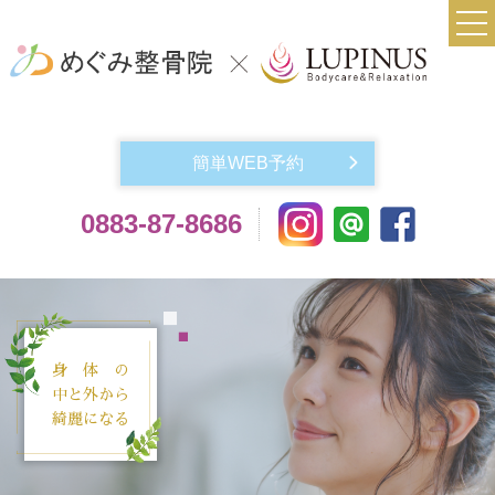
TOP
当院について
簡単WEB予約
実費メニュー料金
0883-87-8686
交通事故によるケガでお悩みの方
機材紹介
よくある質問
身 体 の
アクセス
中と外から
綺麗になる
お問い合わせ
スタッフ紹介