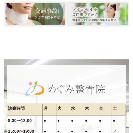
診察時間
月
火
水
木
金
土
8:30〜12:00
●
●
●
●
●
●
15:00〜19:00
●
●
●
●
●
／